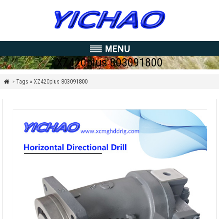
XZ420plus
803091800
» Tags » XZ420plus
803091800
