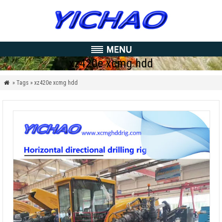
xz420e xcmg hdd
» Tags » xz420e xcmg hdd
