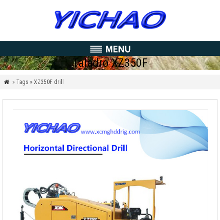
Taladro XZ350F
» Tags » XZ350F drill
