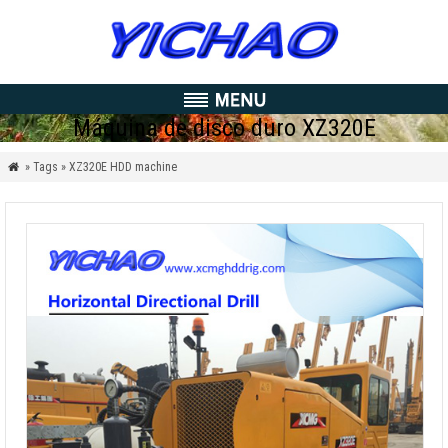
Máquina de disco duro XZ320E
» Tags » XZ320E HDD machine
