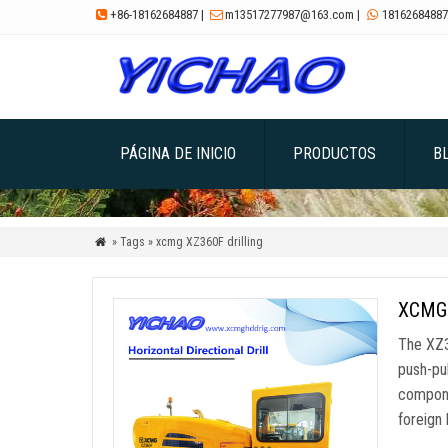
+86-18162684887
|
m13517277987@163.com
|
18162684887



PÁGINA DE INICIO
PRODUCTOS
B
» Tags » xcmg XZ360F drilling

XCMG X
The XZ36
push-pul
compone
foreign