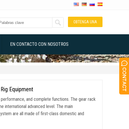
OBTENGA UNA
COTIZACIÓN
EN CONTACTO CON NOSOTROS
l Rig Equipment
t performance
,
and complete functions
.
The gear rack
e international advanced level
.
The main
system are all made of first-class domestic and