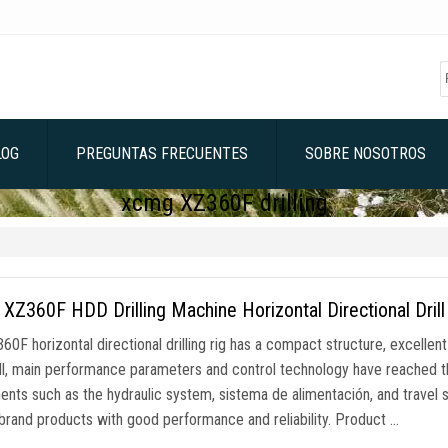
LOG
PREGUNTAS FRECUENTES
SOBRE NOSOTROS
xcmg XZ360F drilling
Z360F HDD Drilling Machine Horizontal Directional Dril
0F horizontal directional drilling rig has a compact structure
,
excellen
l
,
main performance parameters and control technology have reached th
nts such as the hydraulic system
, sistema de alimentación,
and travel 
 brand products with good performance and reliability
.
Product
…