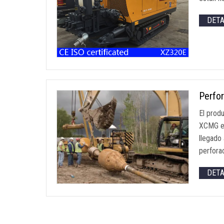
DET
Perfor
El produ
XCMG en
llegado
perforac
DET