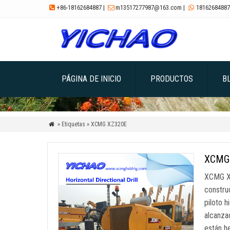
+86-18162684887
|
m13517277987@163.com
|
18162684887



PÁGINA DE INICIO
PRODUCTOS
B
» Etiquetas » XCMG XZ320E

XCMG 
XCMG X
constru
piloto h
alcanzad
están h