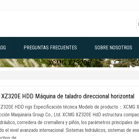
LOG
PREGUNTAS FRECUENTES
SOBRE NOSOTROS
XCMG XZ320E
XZ320E HDD Máquina de taladro direccional horizontal
Z320E HDD rigs Especificación técnica Modelo de producto：XCMG 
cción Maquinaria Group Co.; Ltd. XCMG XZ320E HdD estructura compacta,
idráulico, corredera de cremallera y piñón, los parámetros principales de
o el nivel avanzado internacional. Sistemas hidráulicos, sistemas de en
echos de …