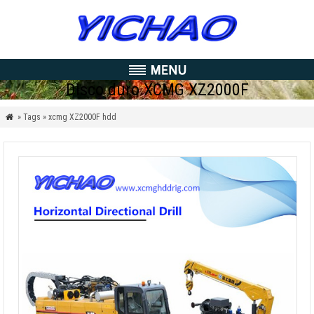
Disco duro XCMG XZ2000F
» Tags » xcmg XZ2000F hdd
