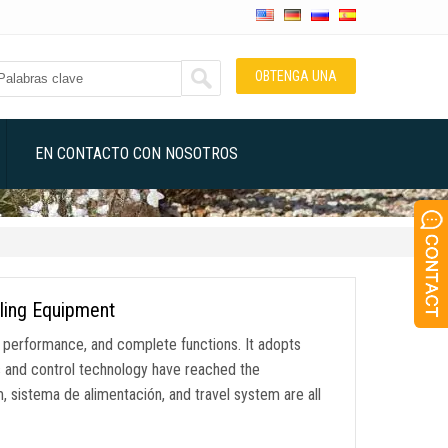
OBTENGA UNA
COTIZACIÓN
EN CONTACTO CON NOSOTROS
lling Equipment
t performance
,
and complete functions
.
It adopts
 and control technology have reached the
m
, sistema de alimentación,
and travel system are all