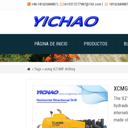
+86-18162684887
|
m13517277987@163.com
|
18162684887



PÁGINA DE INICIO
PRODUCTOS
B
» Tags » xcmg XZ180F drilling

XCMG X
The XZ18
hydrauli
internat
made of