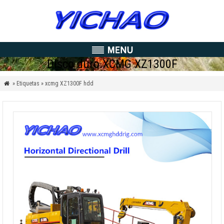
Disco duro XCMG XZ1300F
» Etiquetas » xcmg XZ1300F hdd
