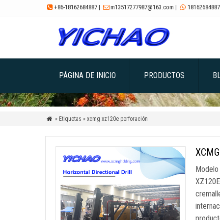
+86-18162684887
|
m13517277987@163.com
|
18162684887



PÁGINA DE INICIO
PRODUCTOS
B
» Etiquetas » xcmg xz120e perforación

XCMG 
Modelo 
XZ120E 
cremalle
interna
product