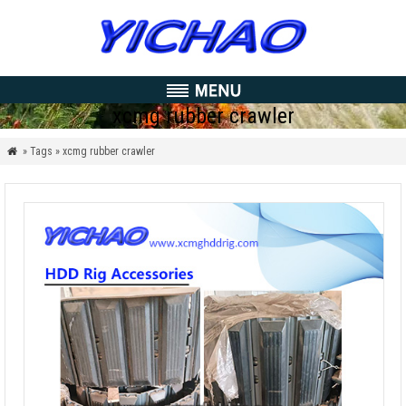
xcmg rubber crawler
» Tags » xcmg rubber crawler
