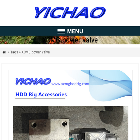
XCMG power valve
» Tags » XCMG power valve
