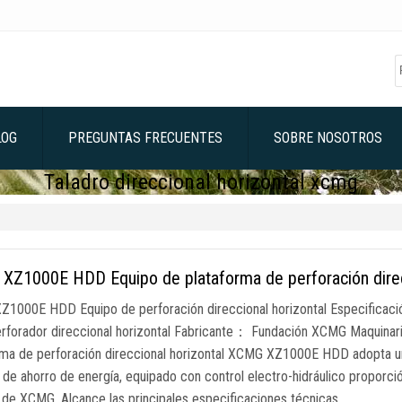
LOG
PREGUNTAS FRECUENTES
SOBRE NOSOTROS
Taladro direccional horizontal xcmg
Z1000E HDD Equipo de plataforma de perforación direcci
1000E HDD Equipo de perforación direccional horizontal Especific
forador direccional horizontal Fabricante： Fundación XCMG Maquinari
rma de perforación direccional horizontal XCMG XZ1000E HDD adopta un ch
 de ahorro de energía, equipado con control electro-hidráulico proporció
 de XCMG. Alcance las principales especificaciones técnicas …