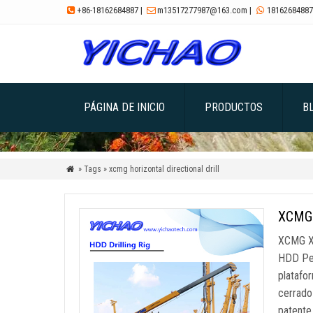
+86-18162684887
|
m13517277987@163.com
|
18162684887



PÁGINA DE INICIO
PRODUCTOS
B
» Tags » xcmg horizontal directional drill

XCMG X
XCMG XZ
HDD Per
platafo
cerrado
patente