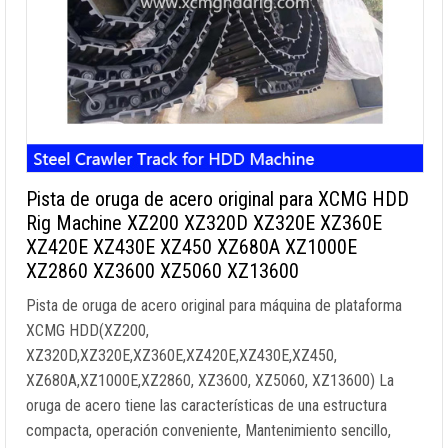
Pista de oruga de acero original para XCMG HDD
Rig Machine XZ200 XZ320D XZ320E XZ360E
XZ420E XZ430E XZ450 XZ680A XZ1000E
XZ2860 XZ3600 XZ5060 XZ13600
Pista de oruga de acero original para máquina de plataforma
XCMG HDD(XZ200,
XZ320D,XZ320E,XZ360E,XZ420E,XZ430E,XZ450,
XZ680A,XZ1000E,XZ2860, XZ3600, XZ5060, XZ13600) La
oruga de acero tiene las características de una estructura
compacta, operación conveniente, Mantenimiento sencillo,