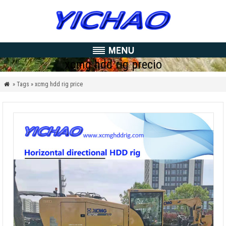
xcmg hdd rig precio
» Tags » xcmg hdd rig price
