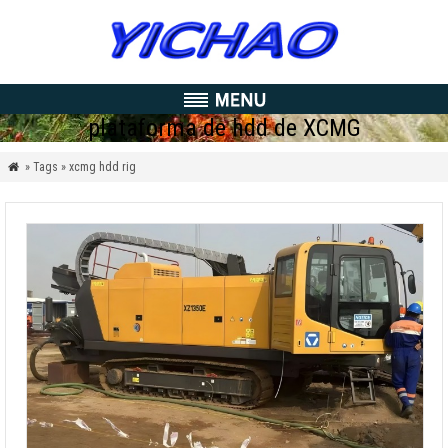
plataforma de hdd de XCMG
» Tags » xcmg hdd rig
