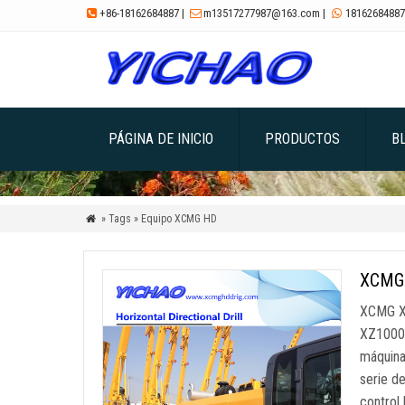
+86-18162684887
|
m13517277987@163.com
|
18162684887



PÁGINA DE INICIO
PRODUCTOS
B
» Tags » Equipo XCMG HD

XCMG 
XCMG XZ
XZ1000A
máquina 
serie d
control 