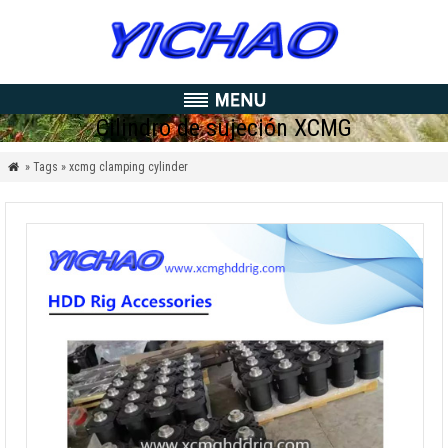
Cilindro de sujeción XCMG
» Tags » xcmg clamping cylinder
