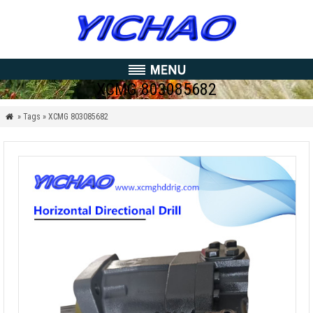
XCMG 803085682
» Tags » XCMG
803085682
