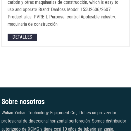
carbón y otras maquinarias de construcción,
which is easy to
use and operate Brand
:
Danfoss Model
: 155
U2606/2607
Product alias
:
PVRE-L Purpose
:
control Applicable industry
:
maquinaria de construcción
DETALLES
Sobre nosotros
Wuhan Yichao Technology Equipment Co., Ltd. es un proveedor
profesional de direccional horizontal perforación. Somos distribuidor
autorizado de XCMG y tiene casi 10 años de tubería sin zanja.