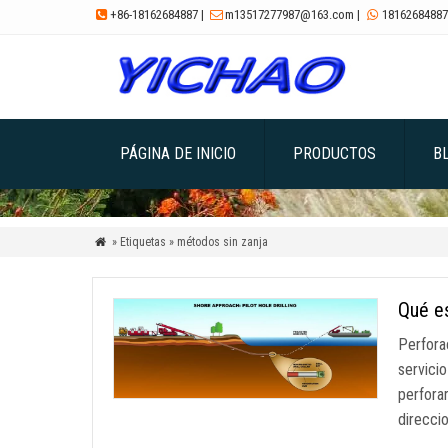
+86-18162684887
|
m13517277987@163.com
|
18162684887



PÁGINA DE INICIO
PRODUCTOS
B
» Etiquetas » métodos sin zanja

Qué es
Perfora
servici
perforar
direcci