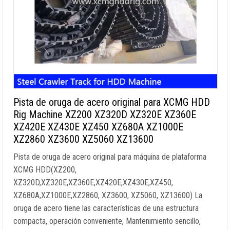
Pista de oruga de acero original para XCMG HDD
Rig Machine XZ200 XZ320D XZ320E XZ360E
XZ420E XZ430E XZ450 XZ680A XZ1000E
XZ2860 XZ3600 XZ5060 XZ13600
Pista de oruga de acero original para máquina de plataforma
XCMG HDD(XZ200,
XZ320D,XZ320E,XZ360E,XZ420E,XZ430E,XZ450,
XZ680A,XZ1000E,XZ2860, XZ3600, XZ5060, XZ13600) La
oruga de acero tiene las características de una estructura
compacta, operación conveniente, Mantenimiento sencillo,