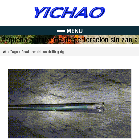
Pequeña plataforma de perforación sin zanja
» Tags » Small trenchless drilling rig
