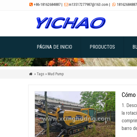
+86-18162684887
|
m13517277987@163.com
|
18162684887



PÁGINA DE INICIO
PRODUCTOS
B
» Tags » Mud Pump

Cómo u
1. Desc
la rotac
comprime
barro d