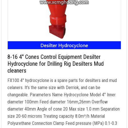
8-16 4″
Cones Control Equipment Desilter
Hydrocyclone for Drilling Rig Desilters Mud
cleaners
FX100 4
″
hydrocyclone is a spare parts for desilters and mud
celaners
.
It’s the same size with Derriok
,
and can be
changeable
.
Parameters Name Hydrocyclone Model 4
″
Inner
diameter 100mm Feed diameter 16mm
,26
mm Overflow
diameter 40mm Angle of cone
20
Max size
1.0
mm Separation
size
20-60
microns Treating capacity 8.0m³/h Material
Polyurethane Connection Clamp Feed pressure
(MPa) 0.1-0.3