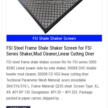
FSI Steel Frame Shale Shaker Screen for FSI
Series Shaker
,
Mud Cleaner
,
Linear Cutting Drier
FSI steel frame shale shaker screen fits for FSI series
5000
BSBS Linear power side-by-side shaker
, 5000
B DHC double
header mud cleaner
, 5000
B CD VGS linear cutting drier
.
Technical Parameter Mesh Material
: acero inoxidable
304/316/316 L.
Frame Material
:
Q235 steel
.
Screen Type
:
XL
,
XR
.
API RP 13C Designation
: API 20
– API
325.
Package
:
packed in paper carton
,
shipped by
…