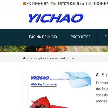
+86-18162684887
|
m13517277987@163.com
|
18162684887



PÁGINA DE INICIO
PRODUCTOS
B
» Tags » hydraulic manual breakout tool

All Si
Product
the fiel
conexio
precisa