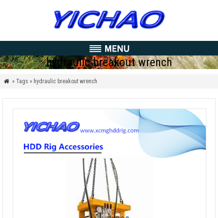
hydraulic breakout wrench
» Tags » hydraulic breakout wrench
