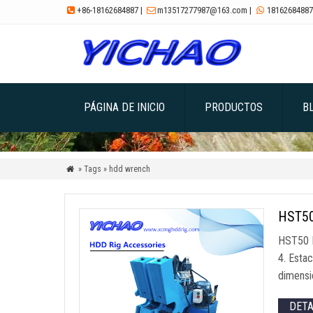
+86-18162684887
|
m13517277987@163.com
|
18162684887



PÁGINA DE INICIO
PRODUCTOS
B
» Tags » hdd wrench

HST50
HST50 M
4. Esta
dimensi
DET