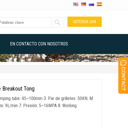
OBTENGA UNA
COTIZACIÓN
EN CONTACTO CON NOSOTROS
e Breakout Tong
amping tube
: 45
~100mm
3. Par de grilletes: 50KN. M
te
: 9L/min 7. Presión: 5
~16MPA
8.
Working