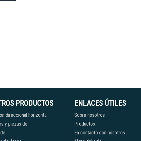
TROS PRODUCTOS
ENLACES ÚTILES
ón direccional horizontal
Sobre nosotros
s y piezas de
Productos
 de
En contacto con nosotros