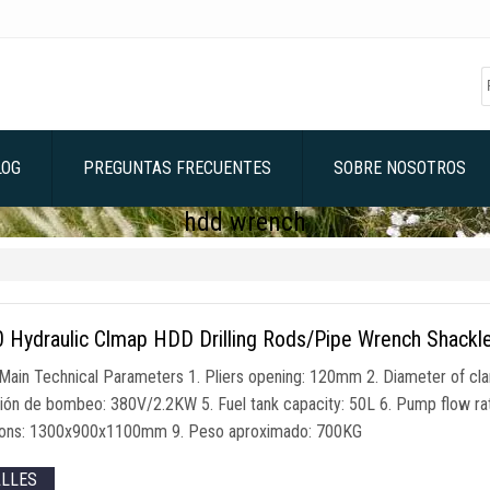
LOG
PREGUNTAS FRECUENTES
SOBRE NOSOTROS
hdd wrench
 Hydraulic Clmap HDD Drilling Rods/Pipe Wrench Shackl
ain Technical Parameters
1.
Pliers opening
: 120mm 2.
Diameter of cl
ción de bombeo: 380
V/2.2KW
5.
Fuel tank capacity
: 50L 6.
Pump flow ra
ons
: 1300
x900x1100mm
9. Peso aproximado: 700KG
ALLES