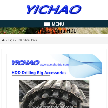
Pista de goma HDD
» Tags » HDD rubber track
