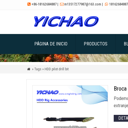
+86-18162684887
|
m13517277987@163.com
|
18162684887



PÁGINA DE INICIO
PRODUCTOS
B
» Tags » HDD pilot drill bit

Broca 
Podemos
extranj
DET