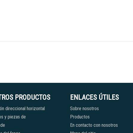
TROS PRODUCTOS
ENLACES ÚTILES
ón direccional horizontal
Sobre nosotros
s y piezas de
Productos
 de
En contacto con nosotros