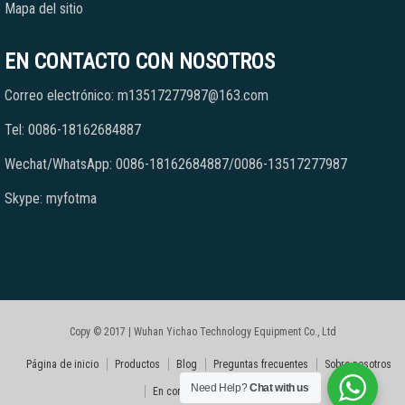
Mapa del sitio
EN CONTACTO CON NOSOTROS
Correo electrónico: m13517277987@163.com
Tel: 0086-18162684887
Wechat/WhatsApp: 0086-18162684887/0086-13517277987
Skype: myfotma
Copy © 2017 | Wuhan Yichao Technology Equipment Co., Ltd
Página de inicio
Productos
Blog
Preguntas frecuentes
Sobre nosotros
Need Help?
Chat with us
En contacto con nosotros