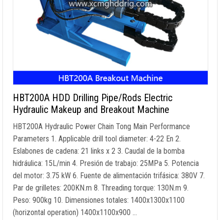
HBT200A HDD Drilling Pipe/Rods Electric
Hydraulic Makeup and Breakout Machine
HBT200A Hydraulic Power Chain Tong Main Performance
Parameters
1.
Applicable drill tool diameter
: 4-22 En 2.
Eslabones de cadena: 21
links x
2 3. Caudal de la bomba
hidráulica: 15L/min 4. Presión de trabajo: 25MPa 5. Potencia
del motor: 3.75 kW 6. Fuente de alimentación trifásica: 380V 7.
Par de grilletes: 200KN.m 8.
Threading torque
: 130N.m 9.
Peso: 900kg 10. Dimensiones totales: 1400
x1300x1100
(
horizontal operation
) 1400
x1100x900
…