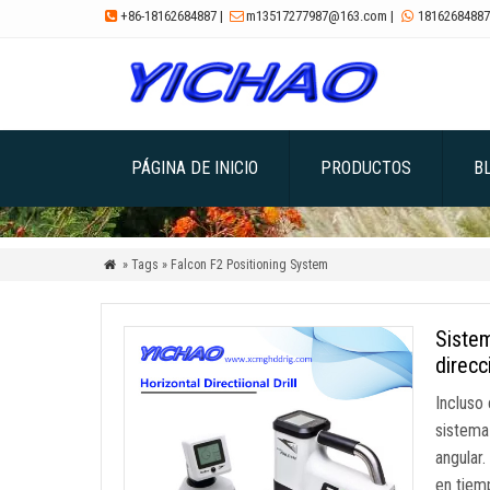
+86-18162684887
|
m13517277987@163.com
|
18162684887



PÁGINA DE INICIO
PRODUCTOS
B
» Tags » Falcon F2 Positioning System

Sistem
direcc
Incluso
sistema
angular
en tiem