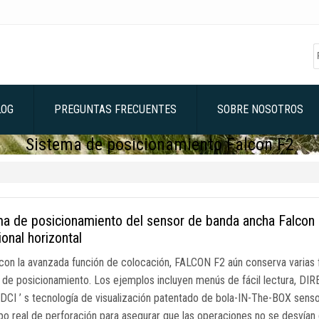
LOG
PREGUNTAS FRECUENTES
SOBRE NOSOTROS
Sistema de posicionamiento Falcon F2
a de posicionamiento del sensor de banda ancha Falcon 
ional horizontal
 con la avanzada función de colocación, FALCON F2 aún conserva varias f
 de posicionamiento. Los ejemplos incluyen menús de fácil lectura, DI
. DCI ’ s tecnología de visualización patentado de bola-IN-The-BOX sen
po real de perforación para asegurar que las operaciones no se desvían