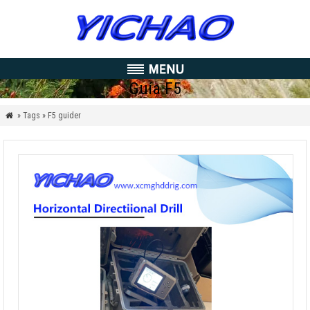
Guía F5
» Tags » F5 guider
