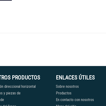
TROS PRODUCTOS
ENLACES ÚTILES
ón direccional horizontal
Sobre nosotros
s y piezas de
Productos
 de
En contacto con nosotros