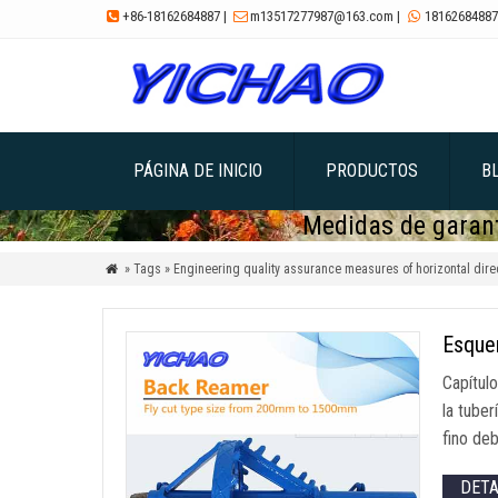
+86-18162684887
|
m13517277987@163.com
|
18162684887



PÁGINA DE INICIO
PRODUCTOS
B
Medidas de garantí
» Tags » Engineering quality assurance measures of horizontal direc

Esquem
Capítulo
la tuber
fino deb
DET