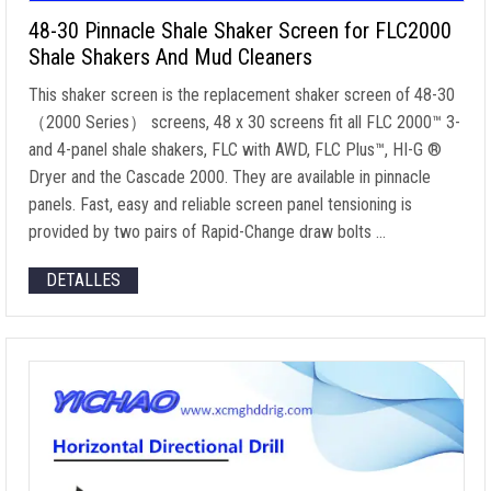
48-30
Pinnacle Shale Shaker Screen for FLC2000
Shale Shakers And Mud Cleaners
This shaker screen is the replacement shaker screen of
48-30
（2000 Series） screens
, 48 x 30
screens fit all FLC 2000
™ 3-
and 4-panel shale shakers
,
FLC with AWD
,
FLC Plus
™,
HI-G ®
Dryer and the Cascade
2000.
They are available in pinnacle
panels
.
Fast
,
easy and reliable screen panel tensioning is
provided by two pairs of Rapid-Change draw bolts
…
DETALLES