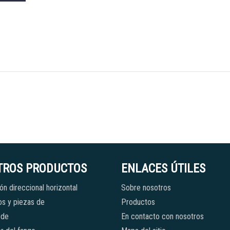
TROS PRODUCTOS
ENLACES ÚTILES
ón direccional horizontal
Sobre nosotros
s y piezas de
Productos
 de
En contacto con nosotros