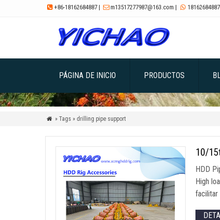
+86-18162684887
|
m13517277987@163.com
|
18162684887



PÁGINA DE INICIO
PRODUCTOS
B
» Tags » drilling pipe support

10/15
HDD Pip
High lo
facilita
DET