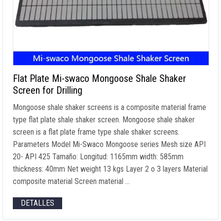
Flat Plate Mi-swaco Mongoose Shale Shaker
Screen for Drilling
Mongoose shale shaker screens is a composite material frame
type flat plate shale shaker screen
.
Mongoose shale shaker
screen is a flat plate frame type shale shaker screens
.
Parameters Model Mi-Swaco Mongoose series Mesh size API
20- API 425 Tamaño: Longitud: 1165
mm width
: 585
mm
thickness
: 40
mm Net weight
13
kgs Layer
2 o 3
layers Material
composite material Screen material
…
DETALLES