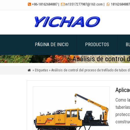
+86-18162684887
|
m13517277987@163.com
|
18162684887



PÁGINA DE INICIO
PRODUCTOS
B
Análisis de control 
» Etiquetas » Análisis de control del proceso de trefilado de tubos d

Aplica
Como la
tubería
protecc
constru