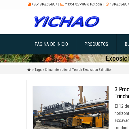
+86-18162684887
|
m13517277987@163.com
|
18162684887



PÁGINA DE INICIO
PRODUCTOS
B
Exposici
» Tags » China International Trench Excavation Exhibition

3 Prod
Trinch
El 12 d
horizon
Excavac
product