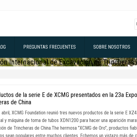
LOG
PREGUNTAS FRECUENTES
SOBRE NOSOTROS
ón Internacional de Excavación de Trincheras
uctos de la serie E de XCMG presentados en la 23a Expos
eras de China
e abril, XCMG Foundation reunió tres nuevos productos de la serie E XZ
tal y máquina de toma de tubos XDN1200 para hacer una aparición maravi
ión de Trincheras de China.The hermosa "XCMG de Oro", productos fia
os sean populares entre muchos clientes. Echemos un vistazo más de c