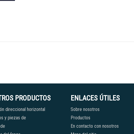
TROS PRODUCTOS
ENLACES ÚTILES
ón direccional horizontal
Sobre nosotros
s y piezas de
Productos
 de
En contacto con nosotros