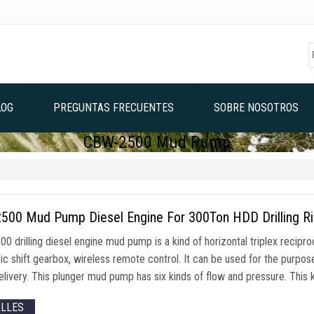
LOG
PREGUNTAS FRECUENTES
SOBRE NOSOTROS
CBW-2500 Mud Pump
500 Mud Pump Diesel Engine For 300Ton HDD Drilling R
0 drilling diesel engine mud pump is a kind of horizontal triplex recipr
ic shift gearbox
,
wireless remote control
.
It can be used for the purpos
elivery
.
This plunger mud pump has six kinds of flow and pressure
.
This 
ALLES