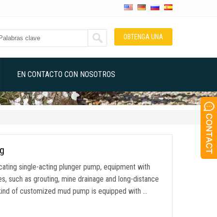
OBTENGA UNA
COTIZACIÓN
EN CONTACTO CON NOSOTROS
ig
ocating single-acting plunger pump
,
equipment with
es
,
such as grouting
,
mine drainage and long-distance
kind of customized mud pump is equipped with
…