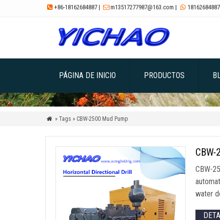
+86-18162684887
|
m13517277987@163.com
|
18162684887



PÁGINA DE INICIO
PRODUCTOS
B
» Tags » CBW-2500 Mud Pump

CBW-2
CBW-250
automat
water d
DET