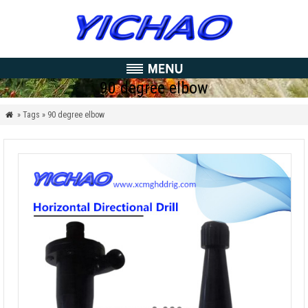
90
degree elbow
» Tags » 90
degree elbow
