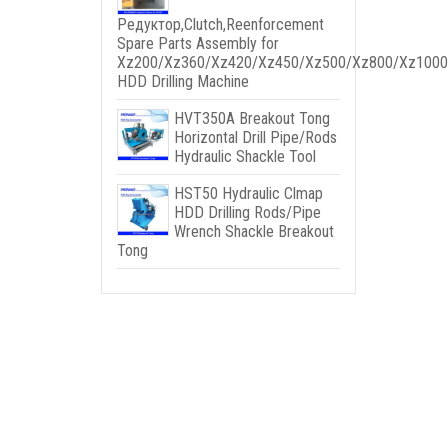
Редуктор,
Clutch
,
Reenforcement
Spare Parts Assembly for
Xz200/Xz360/Xz420/Xz450/Xz500/Xz800/Xz1000
HDD Drilling Machine
HVT350A Breakout Tong
Horizontal Drill Pipe/Rods
Hydraulic Shackle Tool
HST50 Hydraulic Clmap
HDD Drilling Rods/Pipe
Wrench Shackle Breakout
Tong