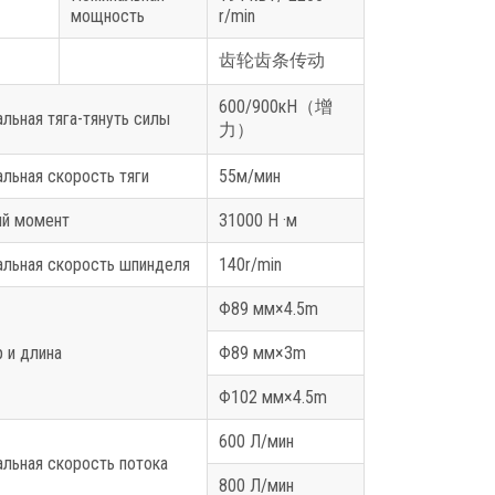
мощность
r/min
齿轮齿条传动
600/900кН
（增
льная тяга-тянуть силы
力）
льная скорость тяги
55м/мин
й момент
31000 Н ·м
льная скорость шпинделя
140r/min
Φ89 мм
×
4.5m
 и длина
Φ89 мм
×
3m
Φ102 мм
×
4.5m
600 Л/мин
льная скорость потока
800 Л/мин