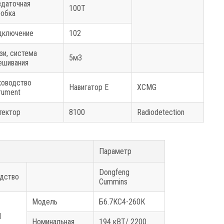
здаточная
100T
робка
дключение
102
зи, система
5м3
ешивания
ководство
Навигатор E
XCMG
rument
тектор
8100
Radiodetection
Параметр
Dongfeng
дство
Cummins
Модель
Б6.7КС4-260К
I
Номинальная
194 кВТ/ 2200