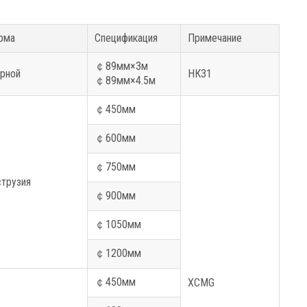
рма
Спецификация
Примечание
￠
89мм×3м
рной
НК31
￠
89мм×4.5м
￠
450мм
￠
600мм
￠
750мм
трузия
￠
900мм
￠
1050мм
￠
1200мм
￠
450мм
XCMG