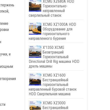
XCMG XZ680A HDD
 стержень
Горизонтально-
направленный
опкой,
сверлильный станок
ление
XCMG XZ1000A HDD
Оборудование для
ировки
горизонтального
направленного бурения
и
X'1350 XCMG
Безвтранший
чки, и
Горизонтальный
Directional Drill Rig машина HDD
дрель машины
о мощным
XCMG XZ1600
летворения
Бестраншейный
горизонтальный
направленный буровой станок
HDD Сверлильная машина
XCMG XZ3000
ости
Бестраншейный