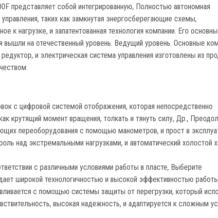
00F представляет собой интегрированную, Полностью автономная
 управления, таких как замкнутая энергосберегающие схемы,
ное к нагрузке, и запатентованная технология компании. Его основн
я вышли на отечественный уровень. Ведущий уровень. Основные ко
 редуктор, и электрическая система управления изготовлены из пр
чеством.
овок с цифровой системой отображения, которая непосредственно
ак крутящий момент вращения, толкать и тянуть силу, Др., Преодо
ющих переоборудования с помощью манометров, и прост в эксплуа
роль над экстремальными нагрузками, и автоматический холостой х
ответствии с различными условиями работы в пласте, Выберите
дает широкой технологичностью и высокой эффективностью работы
авливается с помощью системы защиты от перегрузки, который исп
увствительность, высокая надежность, и адаптируется к сложным у