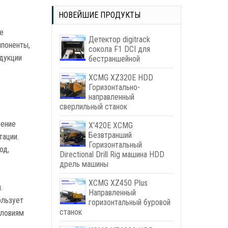
НОВЕЙШИЕ ПРОДУКТЫ
ые
Детектор digitrack
мпоненты,
сокола F1 DCI для
одукции
бестраншейной
XCMG XZ320E HDD
Горизонтально-
направленный
сверлильный станок
ление
X'420E XCMG
Безвтранший
тации.
Горизонтальный
од,
Directional Drill Rig машина HDD
дрель машины
XCMG XZ450 Plus
.
Направленный
ользует
горизонтальный буровой
станок
словиям