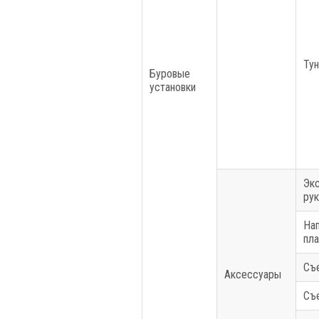
Тун
Буровые
установки
Эк
рук
На
пла
Съ
Аксессуары
Съ