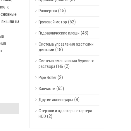
ное к
(15)
Развёртка
 основные
я вышли на
(52)
Грязевой мотор
(43)
Гидравлические клещи
ма
ния
Система управления жесткими
(18)
дисками
ых
Система смешивания бурового
(2)
раствора ГНБ
(2)
Pipe Roller
(65)
Запчасти
(8)
Другие аксессуары
Стержни и адаптеры стартера
(2)
HDD