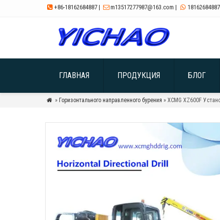
+86-18162684887
|
m13517277987@163.com
|
18162684887



ГЛАВНАЯ
ПРОДУКЦИЯ
БЛОГ
»
Горизонтального направленного бурения
» XCMG XZ600F Устано
