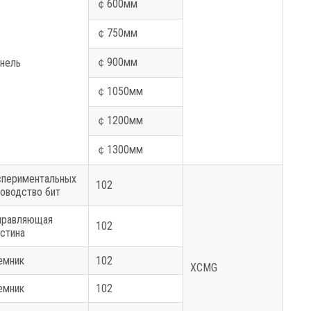
￠
600мм
￠
750мм
￠
900мм
нель
￠
1050мм
￠
1200мм
￠
1300мм
спериментальных
102
оводство бит
правляющая
102
стина
емник
102
XCMG
емник
102