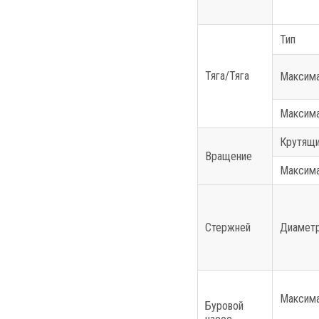
Тип
Тяга/Тяга
Максима
Максима
Крутящи
Вращение
Максима
Стержней
Диаметр
Максима
Буровой