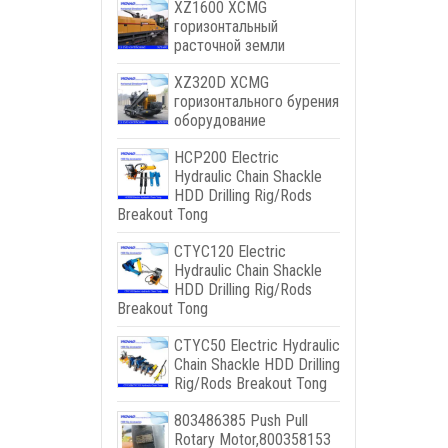
XZ1600 XCMG
горизонтальный
расточной земли
XZ320D XCMG
горизонтального бурения
оборудование
HCP200 Electric
Hydraulic Chain Shackle
HDD Drilling Rig/Rods
Breakout Tong
CTYC120 Electric
Hydraulic Chain Shackle
HDD Drilling Rig/Rods
Breakout Tong
CTYC50 Electric Hydraulic
Chain Shackle HDD Drilling
Rig/Rods Breakout Tong
803486385
Push Pull
Rotary Motor
,800358153