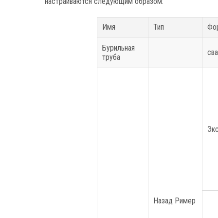
настраиваются следующим образом:
Имя
Тип
Фо
Бурильная
сва
труба
Экс
Назад Ример