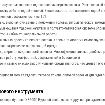
, полуавтоматическая однокнопочная верхняя штанга, Разгрузочный
орость работы одной кнопкой, Высокоскоростное вращение одной кн
ионной эффективности на 15%.
тью, включая суждение о положении головы, автоматическое замед
уменьшения ударной нагрузки, и полуавтоматическая система блок
чтобы избежать неправильной работы.
вания скорости грязевого потока, а также технология самозапуска 
жают загрязнение окружающей среды.
ы, широкое видение всей машины, Многофункциональные двойные ру
ают работу комфортной, эффективный и безопасный.
у и самую низкую высоту копания среди аналогов, что делает ег
мощности может удвоить тяговое усилие силовой головки для удов
рового инструмента
вленного бурения XZ600F, Буровой инструмент и другие принадлежн