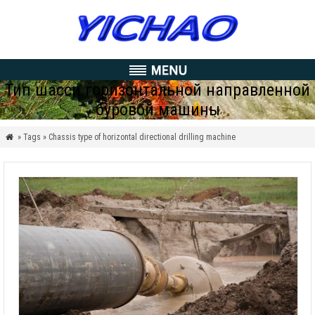
Тип шасси горизонтальной направленной
буровой машины
» Tags » Chassis type of horizontal directional drilling machine
